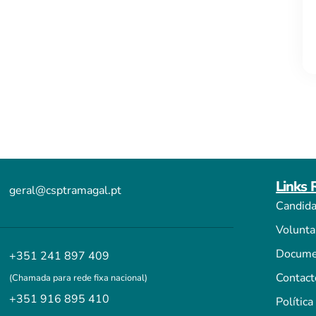
Links 
geral@csptramagal.pt
Candida
Volunta
Docume
+351 241 897 409
Contact
(Chamada para rede fixa nacional)
+351 916 895 410
Política