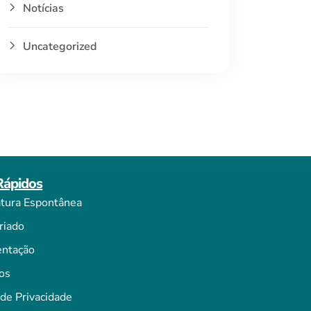
Notícias
Uncategorized
Rápidos
tura Espontânea
riado
ntação
os
 de Privacidade